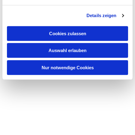
n
g
Details zeigen
s
a
u
Cookies zulassen
s
w
Auswahl erlauben
a
h
l
Nur notwendige Cookies