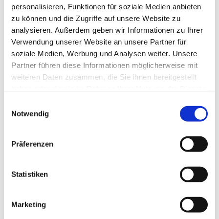
personalisieren, Funktionen für soziale Medien anbieten
zu können und die Zugriffe auf unsere Website zu
analysieren. Außerdem geben wir Informationen zu Ihrer
Verwendung unserer Website an unsere Partner für
soziale Medien, Werbung und Analysen weiter. Unsere
Partner führen diese Informationen möglicherweise mit
weiteren Daten zusammen, die Sie ihnen bereitgestellt
haben oder die sie im Rahmen Ihrer Nutzung der Dienste
gesammelt haben.
E
Notwendig
i
n
w
Präferenzen
i
l
l
Statistiken
i
g
Marketing
u
Dies könnte Sie auch interessieren