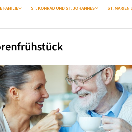
E FAMILIE
ST. KONRAD UND ST. JOHANNES
ST. MARIEN
orenfrühstück