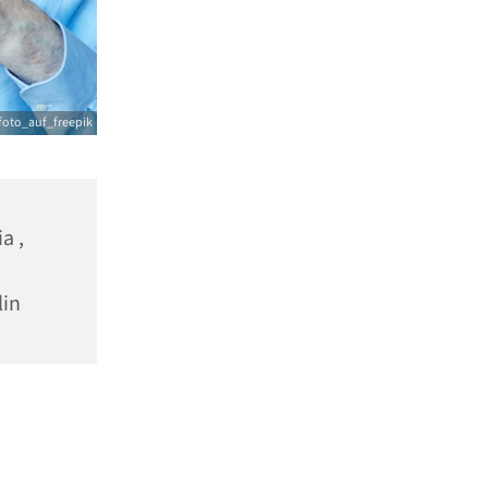
foto_auf_freepik
a ,
lin