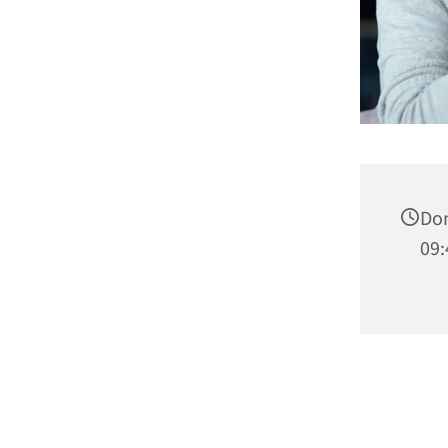
Don
09: