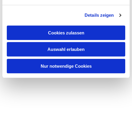
n
g
Details zeigen
s
a
u
Cookies zulassen
s
w
Auswahl erlauben
a
h
l
Nur notwendige Cookies