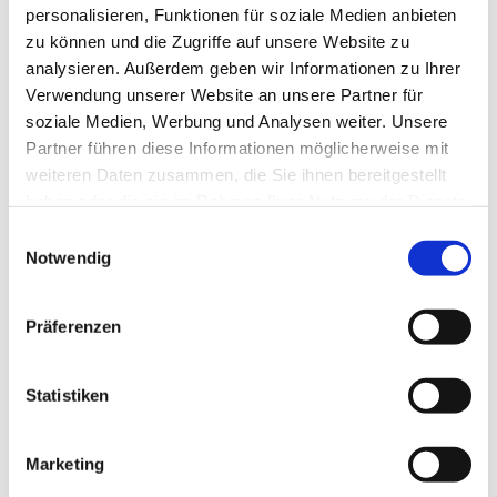
personalisieren, Funktionen für soziale Medien anbieten
zu können und die Zugriffe auf unsere Website zu
analysieren. Außerdem geben wir Informationen zu Ihrer
Verwendung unserer Website an unsere Partner für
soziale Medien, Werbung und Analysen weiter. Unsere
Partner führen diese Informationen möglicherweise mit
weiteren Daten zusammen, die Sie ihnen bereitgestellt
haben oder die sie im Rahmen Ihrer Nutzung der Dienste
gesammelt haben.
E
Notwendig
i
n
w
Präferenzen
i
l
l
Statistiken
i
g
Marketing
u
Dies könnte Sie auch interessieren