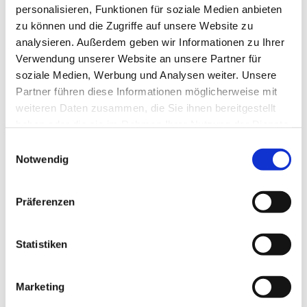
personalisieren, Funktionen für soziale Medien anbieten
zu können und die Zugriffe auf unsere Website zu
analysieren. Außerdem geben wir Informationen zu Ihrer
Verwendung unserer Website an unsere Partner für
soziale Medien, Werbung und Analysen weiter. Unsere
Partner führen diese Informationen möglicherweise mit
weiteren Daten zusammen, die Sie ihnen bereitgestellt
haben oder die sie im Rahmen Ihrer Nutzung der Dienste
gesammelt haben.
E
Notwendig
i
n
w
Präferenzen
i
l
l
Statistiken
i
g
Marketing
u
Dies könnte Sie auch interessieren