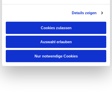
n
g
Details zeigen
s
a
u
Cookies zulassen
s
w
Auswahl erlauben
a
h
l
Nur notwendige Cookies