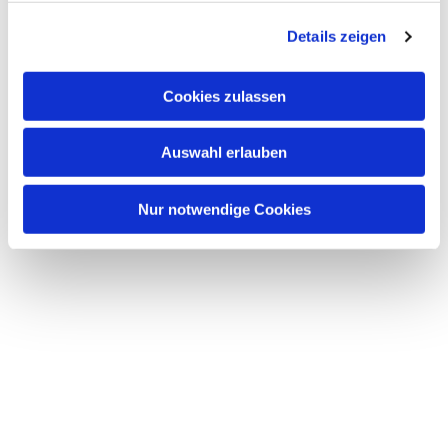
g
Details zeigen
s
a
u
Cookies zulassen
s
w
Auswahl erlauben
a
h
l
Nur notwendige Cookies