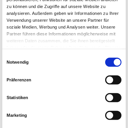
zu können und die Zugriffe auf unsere Website zu
analysieren. Außerdem geben wir Informationen zu Ihrer
Verwendung unserer Website an unsere Partner für
soziale Medien, Werbung und Analysen weiter. Unsere
Partner führen diese Informationen möglicherweise mit
weiteren Daten zusammen, die Sie ihnen bereitgestellt
haben oder die sie im Rahmen Ihrer Nutzung der Dienste
gesammelt haben.
E
Notwendig
i
n
w
Präferenzen
i
l
l
Statistiken
i
g
Marketing
Dies könnte Sie auch interessieren
u
n