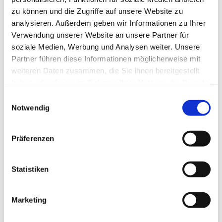
zu können und die Zugriffe auf unsere Website zu
analysieren. Außerdem geben wir Informationen zu Ihrer
Verwendung unserer Website an unsere Partner für
soziale Medien, Werbung und Analysen weiter. Unsere
Partner führen diese Informationen möglicherweise mit
weiteren Daten zusammen, die Sie ihnen bereitgestellt
haben oder die sie im Rahmen Ihrer Nutzung der Dienste
gesammelt haben.
E
Notwendig
i
n
w
Präferenzen
i
l
l
Statistiken
i
g
Marketing
Dies könnte Sie auch interessieren
u
n