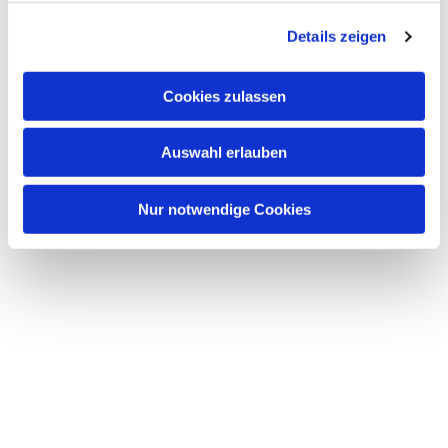
g
Details zeigen
s
a
u
Cookies zulassen
s
w
Auswahl erlauben
a
h
l
Nur notwendige Cookies