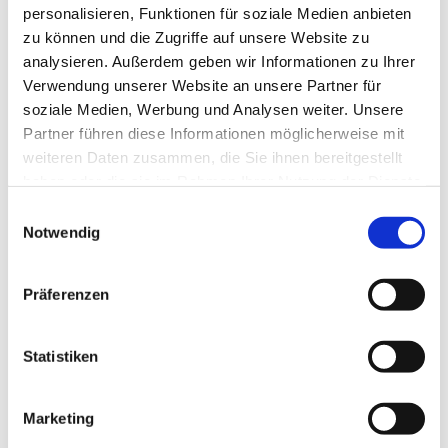
personalisieren, Funktionen für soziale Medien anbieten
zu können und die Zugriffe auf unsere Website zu
analysieren. Außerdem geben wir Informationen zu Ihrer
Verwendung unserer Website an unsere Partner für
soziale Medien, Werbung und Analysen weiter. Unsere
Partner führen diese Informationen möglicherweise mit
weiteren Daten zusammen, die Sie ihnen bereitgestellt
haben oder die sie im Rahmen Ihrer Nutzung der Dienste
gesammelt haben.
E
Notwendig
i
n
w
Präferenzen
i
l
l
Statistiken
i
g
Marketing
u
Dies könnte Sie auch interessieren