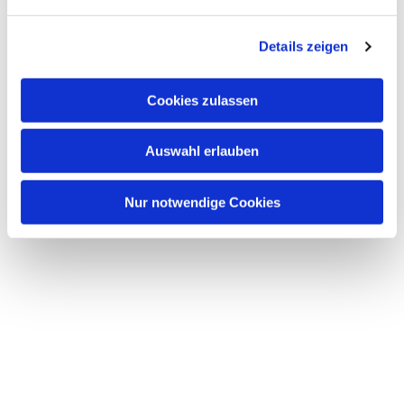
n
g
Details zeigen
s
a
u
Cookies zulassen
s
w
Auswahl erlauben
a
h
l
Nur notwendige Cookies