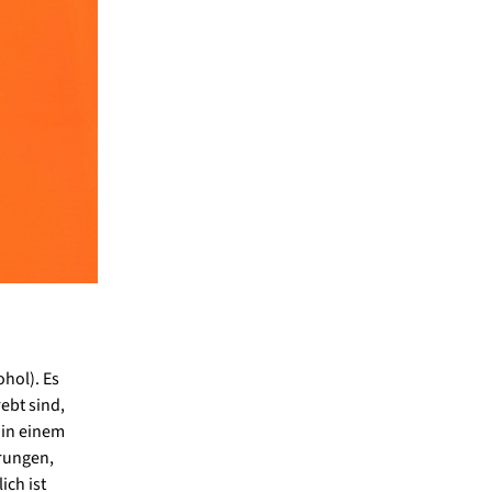
hol). Es
ebt sind,
 in einem
rungen,
ich ist