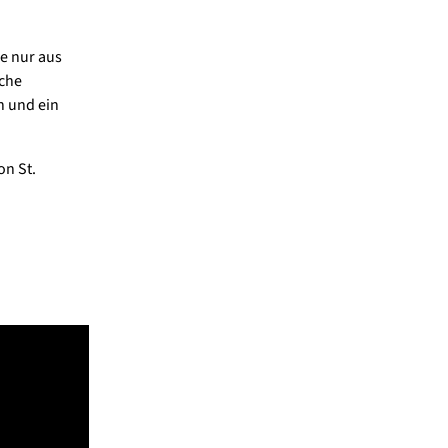
pe nur aus
iche
n und ein
on St.