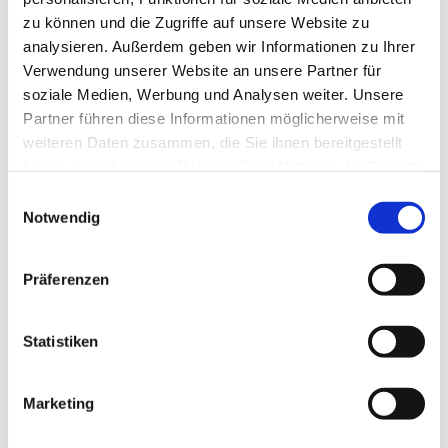
zu können und die Zugriffe auf unsere Website zu
analysieren. Außerdem geben wir Informationen zu Ihrer
Verwendung unserer Website an unsere Partner für
soziale Medien, Werbung und Analysen weiter. Unsere
Partner führen diese Informationen möglicherweise mit
weiteren Daten zusammen, die Sie ihnen bereitgestellt
haben oder die sie im Rahmen Ihrer Nutzung der Dienste
gesammelt haben.
E
Notwendig
i
n
w
Präferenzen
i
l
l
Statistiken
i
g
Marketing
Dies könnte Sie auch interessieren
u
n