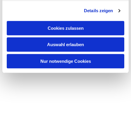
g
Details zeigen
s
a
u
Cookies zulassen
s
w
Auswahl erlauben
a
h
l
Nur notwendige Cookies