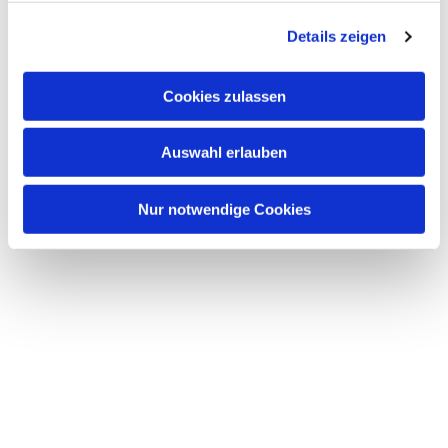
g
Details zeigen
s
a
u
Cookies zulassen
s
w
Auswahl erlauben
a
h
l
Nur notwendige Cookies