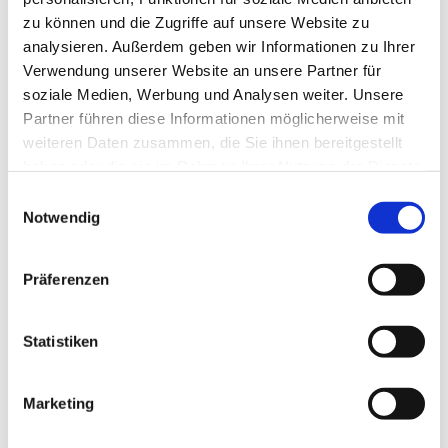
zu können und die Zugriffe auf unsere Website zu
analysieren. Außerdem geben wir Informationen zu Ihrer
Verwendung unserer Website an unsere Partner für
soziale Medien, Werbung und Analysen weiter. Unsere
Partner führen diese Informationen möglicherweise mit
weiteren Daten zusammen, die Sie ihnen bereitgestellt
haben oder die sie im Rahmen Ihrer Nutzung der Dienste
gesammelt haben.
E
Notwendig
i
n
w
Präferenzen
i
l
l
Statistiken
i
g
Marketing
Dies könnte Sie auch interessieren
u
n