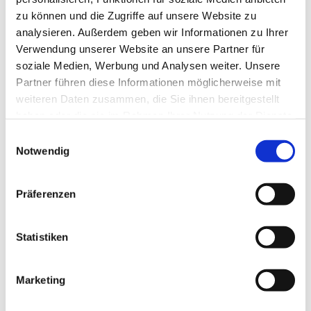
zu können und die Zugriffe auf unsere Website zu
analysieren. Außerdem geben wir Informationen zu Ihrer
Verwendung unserer Website an unsere Partner für
soziale Medien, Werbung und Analysen weiter. Unsere
Partner führen diese Informationen möglicherweise mit
weiteren Daten zusammen, die Sie ihnen bereitgestellt
haben oder die sie im Rahmen Ihrer Nutzung der Dienste
gesammelt haben.
E
Notwendig
i
n
w
Präferenzen
i
l
l
Statistiken
i
g
Marketing
Dies könnte Sie auch interessieren
u
n