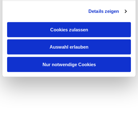
g
Details zeigen
s
a
u
Cookies zulassen
s
w
Auswahl erlauben
a
h
l
Nur notwendige Cookies