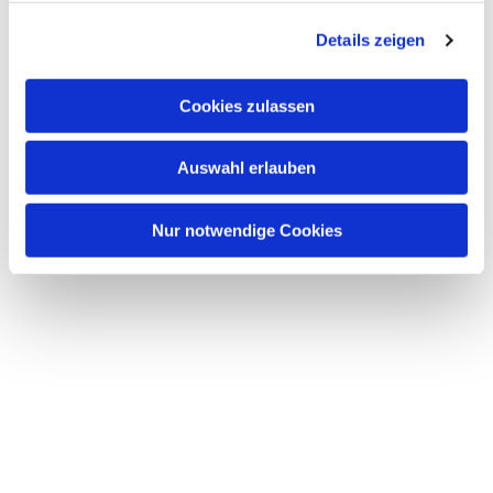
g
Details zeigen
s
a
u
Cookies zulassen
s
w
Auswahl erlauben
a
h
l
Nur notwendige Cookies