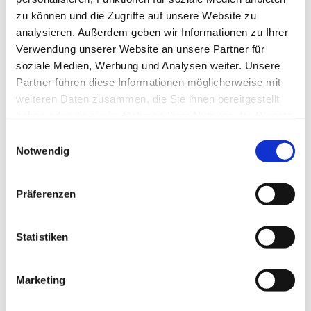
zu können und die Zugriffe auf unsere Website zu
analysieren. Außerdem geben wir Informationen zu Ihrer
Verwendung unserer Website an unsere Partner für
soziale Medien, Werbung und Analysen weiter. Unsere
Partner führen diese Informationen möglicherweise mit
weiteren Daten zusammen, die Sie ihnen bereitgestellt
haben oder die sie im Rahmen Ihrer Nutzung der Dienste
gesammelt haben.
E
Notwendig
i
n
w
Präferenzen
i
l
l
Statistiken
i
g
Marketing
Dies könnte Sie auch interessieren
u
n