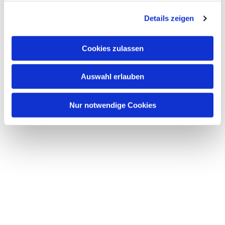
g
Details zeigen
s
a
u
Cookies zulassen
s
w
Auswahl erlauben
a
h
l
Nur notwendige Cookies