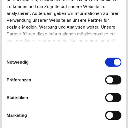
zu können und die Zugriffe auf unsere Website zu
analysieren. Außerdem geben wir Informationen zu Ihrer
Verwendung unserer Website an unsere Partner für
soziale Medien, Werbung und Analysen weiter. Unsere
Partner führen diese Informationen möglicherweise mit
weiteren Daten zusammen, die Sie ihnen bereitgestellt
haben oder die sie im Rahmen Ihrer Nutzung der Dienste
gesammelt haben.
E
Notwendig
i
n
w
Präferenzen
i
l
l
Statistiken
i
g
Marketing
Dies könnte Sie auch interessieren
u
n