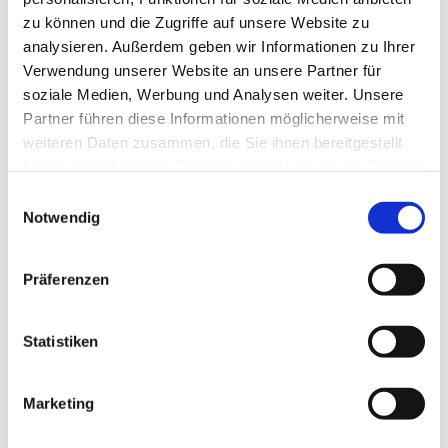
zu können und die Zugriffe auf unsere Website zu
analysieren. Außerdem geben wir Informationen zu Ihrer
Verwendung unserer Website an unsere Partner für
soziale Medien, Werbung und Analysen weiter. Unsere
Partner führen diese Informationen möglicherweise mit
weiteren Daten zusammen, die Sie ihnen bereitgestellt
haben oder die sie im Rahmen Ihrer Nutzung der Dienste
gesammelt haben.
E
Notwendig
i
n
w
Präferenzen
i
l
l
Statistiken
i
g
Marketing
Dies könnte Sie auch interessieren
u
n