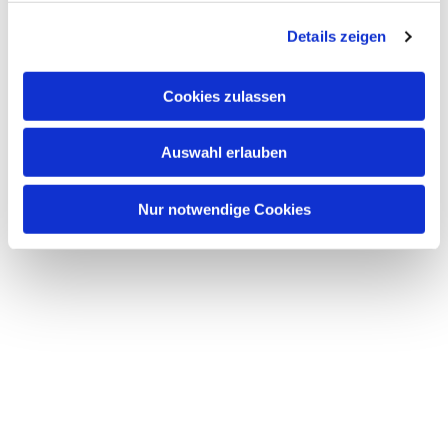
g
Details zeigen
s
a
u
Cookies zulassen
s
w
Auswahl erlauben
a
h
l
Nur notwendige Cookies