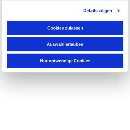
g
Details zeigen
s
a
u
Cookies zulassen
s
w
Auswahl erlauben
a
h
l
Nur notwendige Cookies