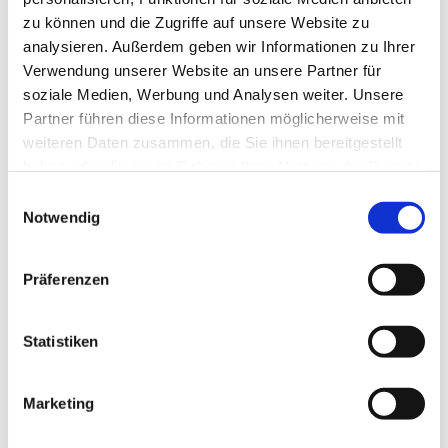
zu können und die Zugriffe auf unsere Website zu
analysieren. Außerdem geben wir Informationen zu Ihrer
Verwendung unserer Website an unsere Partner für
soziale Medien, Werbung und Analysen weiter. Unsere
Partner führen diese Informationen möglicherweise mit
weiteren Daten zusammen, die Sie ihnen bereitgestellt
haben oder die sie im Rahmen Ihrer Nutzung der Dienste
gesammelt haben.
E
Notwendig
i
n
w
Präferenzen
i
l
l
Statistiken
i
g
Marketing
Dies könnte Sie auch interessieren
u
n