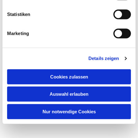
l
l
Statistiken
i
g
Marketing
u
n
g
Details zeigen
s
a
u
Cookies zulassen
s
Dies könnte Sie auch interessieren
w
Auswahl erlauben
a
h
l
Nur notwendige Cookies