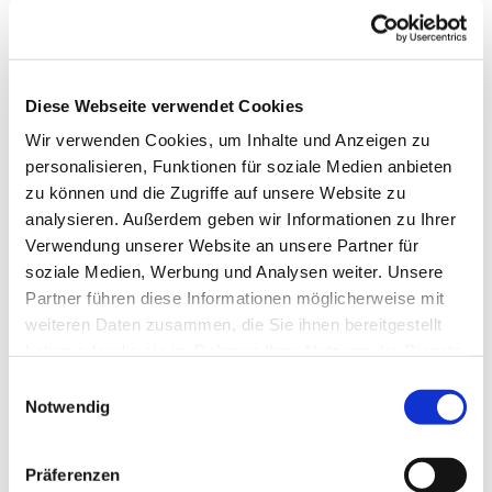
In den deutschlandweiten Selbsthilfegruppen des
Kreuzbundes, treffen sich wöchentlich hilfe- und
Diese Webseite verwendet Cookies
gesprächssuchende Suchtbetroffene. Auch du kannst
jederzeit ohne Anmeldung eine Kreuzbund-Gruppe
Wir verwenden Cookies, um Inhalte und Anzeigen zu
besuchen. Auch Angehörige sind willkommen. Alle
personalisieren, Funktionen für soziale Medien anbieten
bestimmen selbst, was und wie viel sie von sich erzählen.
zu können und die Zugriffe auf unsere Website zu
Die Gruppenterffen sind vertraulich und kostenlos.
analysieren. Außerdem geben wir Informationen zu Ihrer
Verwendung unserer Website an unsere Partner für
www.kreuzbund.de
soziale Medien, Werbung und Analysen weiter. Unsere
Partner führen diese Informationen möglicherweise mit
weiteren Daten zusammen, die Sie ihnen bereitgestellt
haben oder die sie im Rahmen Ihrer Nutzung der Dienste
gesammelt haben.
E
Notwendig
i
n
w
Präferenzen
i