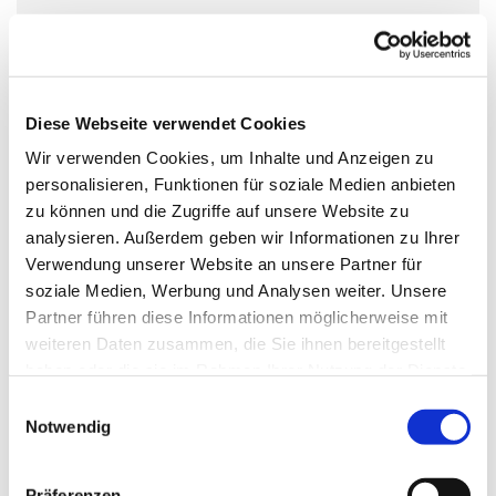
In den deutschlandweiten Selbsthilfegruppen des
Kreuzbundes, treffen sich wöchentlich hilfe- und
Diese Webseite verwendet Cookies
gesprächssuchende Suchtbetroffene. Auch du kannst
Wir verwenden Cookies, um Inhalte und Anzeigen zu
jederzeit ohne Anmeldung eine Kreuzbund-Gruppe
personalisieren, Funktionen für soziale Medien anbieten
besuchen. Auch Angehörige sind willkommen. Alle
zu können und die Zugriffe auf unsere Website zu
bestimmen selbst, was und wie viel sie von sich erzählen.
analysieren. Außerdem geben wir Informationen zu Ihrer
Die Gruppenterffen sind vertraulich und kostenlos.
Verwendung unserer Website an unsere Partner für
soziale Medien, Werbung und Analysen weiter. Unsere
www.kreuzbund.de
Partner führen diese Informationen möglicherweise mit
weiteren Daten zusammen, die Sie ihnen bereitgestellt
haben oder die sie im Rahmen Ihrer Nutzung der Dienste
gesammelt haben.
E
Notwendig
i
n
w
Präferenzen