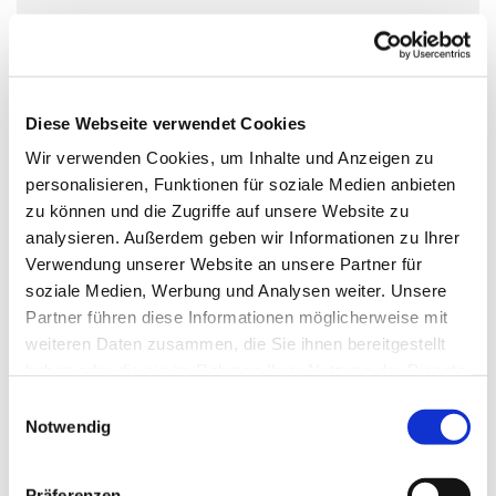
In den deutschlandweiten Selbsthilfegruppen des
Kreuzbundes, treffen sich wöchentlich hilfe- und
Diese Webseite verwendet Cookies
gesprächssuchende Suchtbetroffene. Auch du kannst
Wir verwenden Cookies, um Inhalte und Anzeigen zu
jederzeit ohne Anmeldung eine Kreuzbund-Gruppe
personalisieren, Funktionen für soziale Medien anbieten
besuchen. Auch Angehörige sind willkommen. Alle
zu können und die Zugriffe auf unsere Website zu
bestimmen selbst, was und wie viel sie von sich erzählen.
analysieren. Außerdem geben wir Informationen zu Ihrer
Die Gruppenterffen sind vertraulich und kostenlos.
Verwendung unserer Website an unsere Partner für
soziale Medien, Werbung und Analysen weiter. Unsere
www.kreuzbund.de
Partner führen diese Informationen möglicherweise mit
weiteren Daten zusammen, die Sie ihnen bereitgestellt
haben oder die sie im Rahmen Ihrer Nutzung der Dienste
gesammelt haben.
E
Notwendig
i
n
w
Präferenzen