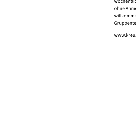
wöchentlic
ohne Anme
willkommen
Gruppenter
www.kreu