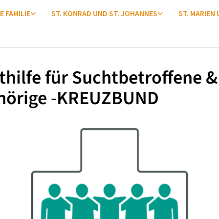
E FAMILIE
ST. KONRAD UND ST. JOHANNES
ST. MARIEN
thilfe für Suchtbetroffene &
hörige -KREUZBUND