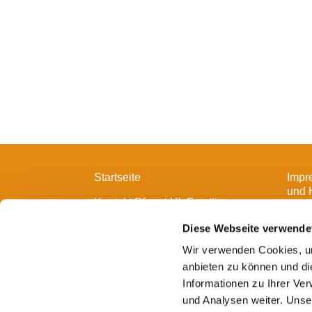
Startseite
Impr
und 
Kontakt Pfarrei Hl. Familie
Diese Webseite verwende
Wir verwenden Cookies, um
anbieten zu können und di
Informationen zu Ihrer Ve
und Analysen weiter. Unse