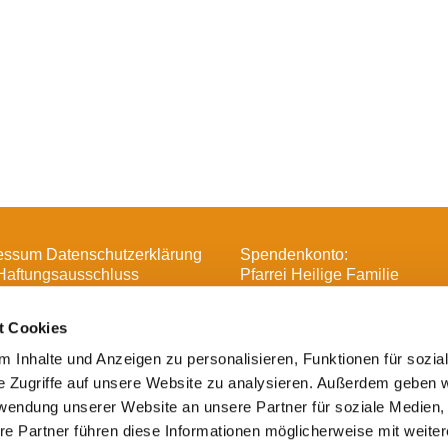
essum Datenschutzerklärung
Spendenkonto:
Haftungsausschluss
Pfarrei Heilige Familie
DE16 3706 0193 6006 1370 
t Cookies
 Inhalte und Anzeigen zu personalisieren, Funktionen für sozia
e Zugriffe auf unsere Website zu analysieren. Außerdem geben w

Heilige Familie, Spandau-Havelland
rwendung unserer Website an unsere Partner für soziale Medien
Impressum
re Partner führen diese Informationen möglicherweise mit weite