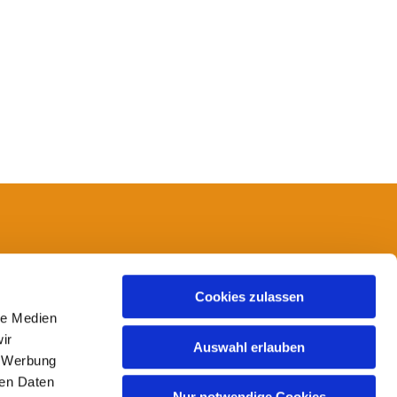
14
Cookies zulassen
le Medien
ir
Auswahl erlauben
, Werbung
ren Daten
Nur notwendige Cookies