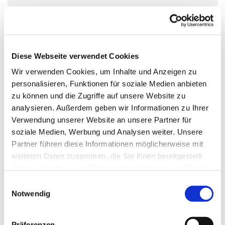
In den deutschlandweiten Selbsthilfegruppen des
Kreuzbundes, treffen sich wöchentlich hilfe- und
Diese Webseite verwendet Cookies
gesprächssuchende Suchtbetroffene. Auch du kannst
Wir verwenden Cookies, um Inhalte und Anzeigen zu
jederzeit ohne Anmeldung eine Kreuzbund-Gruppe
personalisieren, Funktionen für soziale Medien anbieten
besuchen. Auch Angehörige sind willkommen. Alle
zu können und die Zugriffe auf unsere Website zu
bestimmen selbst, was und wie viel sie von sich erzählen.
analysieren. Außerdem geben wir Informationen zu Ihrer
Die Gruppenterffen sind vertraulich und kostenlos.
Verwendung unserer Website an unsere Partner für
soziale Medien, Werbung und Analysen weiter. Unsere
www.kreuzbund.de
Partner führen diese Informationen möglicherweise mit
weiteren Daten zusammen, die Sie ihnen bereitgestellt
haben oder die sie im Rahmen Ihrer Nutzung der Dienste
gesammelt haben.
E
Notwendig
i
n
w
Präferenzen