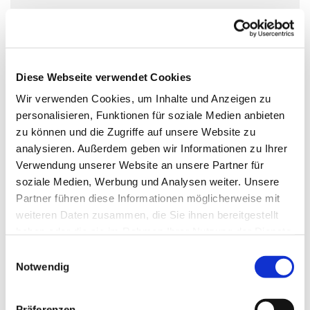
In den deutschlandweiten Selbsthilfegruppen des
Kreuzbundes, treffen sich wöchentlich hilfe- und
Diese Webseite verwendet Cookies
gesprächssuchende Suchtbetroffene. Auch du kannst
Wir verwenden Cookies, um Inhalte und Anzeigen zu
jederzeit ohne Anmeldung eine Kreuzbund-Gruppe
personalisieren, Funktionen für soziale Medien anbieten
besuchen. Auch Angehörige sind willkommen. Alle
zu können und die Zugriffe auf unsere Website zu
bestimmen selbst, was und wie viel sie von sich erzählen.
analysieren. Außerdem geben wir Informationen zu Ihrer
Die Gruppenterffen sind vertraulich und kostenlos.
Verwendung unserer Website an unsere Partner für
soziale Medien, Werbung und Analysen weiter. Unsere
www.kreuzbund.de
Partner führen diese Informationen möglicherweise mit
weiteren Daten zusammen, die Sie ihnen bereitgestellt
haben oder die sie im Rahmen Ihrer Nutzung der Dienste
gesammelt haben.
E
Notwendig
i
n
w
Präferenzen