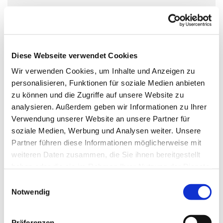
In den deutschlandweiten Selbsthilfegruppen des
Kreuzbundes, treffen sich wöchentlich hilfe- und
Diese Webseite verwendet Cookies
gesprächssuchende Suchtbetroffene. Auch du kannst
Wir verwenden Cookies, um Inhalte und Anzeigen zu
jederzeit ohne Anmeldung eine Kreuzbund-Gruppe
personalisieren, Funktionen für soziale Medien anbieten
besuchen. Auch Angehörige sind willkommen. Alle
zu können und die Zugriffe auf unsere Website zu
bestimmen selbst, was und wie viel sie von sich erzählen.
analysieren. Außerdem geben wir Informationen zu Ihrer
Die Gruppenterffen sind vertraulich und kostenlos.
Verwendung unserer Website an unsere Partner für
soziale Medien, Werbung und Analysen weiter. Unsere
www.kreuzbund.de
Partner führen diese Informationen möglicherweise mit
weiteren Daten zusammen, die Sie ihnen bereitgestellt
haben oder die sie im Rahmen Ihrer Nutzung der Dienste
gesammelt haben.
E
Notwendig
i
n
w
Präferenzen