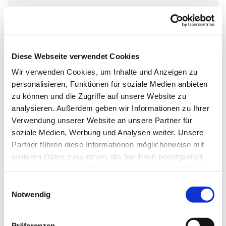
In den deutschlandweiten Selbsthilfegruppen des
Kreuzbundes, treffen sich wöchentlich hilfe- und
Diese Webseite verwendet Cookies
gesprächssuchende Suchtbetroffene. Auch du kannst
Wir verwenden Cookies, um Inhalte und Anzeigen zu
jederzeit ohne Anmeldung eine Kreuzbund-Gruppe
personalisieren, Funktionen für soziale Medien anbieten
besuchen. Auch Angehörige sind willkommen. Alle
zu können und die Zugriffe auf unsere Website zu
bestimmen selbst, was und wie viel sie von sich erzählen.
analysieren. Außerdem geben wir Informationen zu Ihrer
Die Gruppenterffen sind vertraulich und kostenlos.
Verwendung unserer Website an unsere Partner für
soziale Medien, Werbung und Analysen weiter. Unsere
www.kreuzbund.de
Partner führen diese Informationen möglicherweise mit
weiteren Daten zusammen, die Sie ihnen bereitgestellt
haben oder die sie im Rahmen Ihrer Nutzung der Dienste
gesammelt haben.
E
Notwendig
i
n
w
Präferenzen