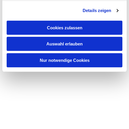
g
Details zeigen
s
a
u
Cookies zulassen
s
w
Auswahl erlauben
a
h
l
Nur notwendige Cookies