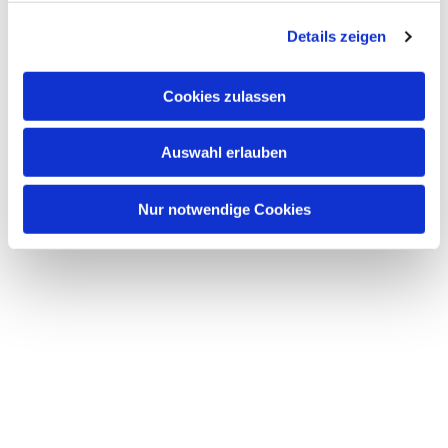
g
Details zeigen
s
a
u
Cookies zulassen
s
w
Auswahl erlauben
a
h
l
Nur notwendige Cookies