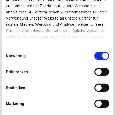
zu können und die Zugriffe auf unsere Website zu
analysieren. Außerdem geben wir Informationen zu Ihrer
Verwendung unserer Website an unsere Partner für
soziale Medien, Werbung und Analysen weiter. Unsere
Partner führen diese Informationen möglicherweise mit
weiteren Daten zusammen, die Sie ihnen bereitgestellt
haben oder die sie im Rahmen Ihrer Nutzung der Dienste
gesammelt haben.
E
Notwendig
i
n
w
Präferenzen
i
l
l
Statistiken
i
g
Marketing
Dies könnte Sie auch interessieren
u
n