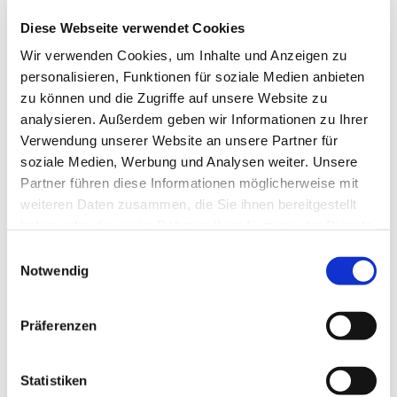
Auch während der momentanen Schließzeit der Kirche
Diese Webseite verwendet Cookies
Maria, Hilfe der Christen,
findet die Kinderkatchese weiterhin regelmäßig am 1.
Wir verwenden Cookies, um Inhalte und Anzeigen zu
Sonntag des Monats statt, im Gemeindehaus in der
personalisieren, Funktionen für soziale Medien anbieten
Galenstr. 39, 13597 Berlin Spandau.
zu können und die Zugriffe auf unsere Website zu
analysieren. Außerdem geben wir Informationen zu Ihrer
Verwendung unserer Website an unsere Partner für
soziale Medien, Werbung und Analysen weiter. Unsere
Partner führen diese Informationen möglicherweise mit
weiteren Daten zusammen, die Sie ihnen bereitgestellt
haben oder die sie im Rahmen Ihrer Nutzung der Dienste
gesammelt haben.
E
Notwendig
i
n
w
Präferenzen
i
l
l
Statistiken