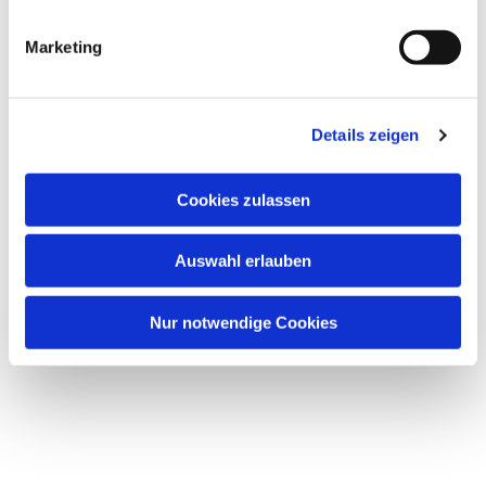
i
g
Marketing
u
n
g
Details zeigen
s
Dies könnte Sie auch interessieren
a
u
Cookies zulassen
s
w
Auswahl erlauben
a
h
l
Nur notwendige Cookies