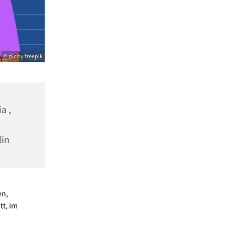
© pic by freepik
a ,
lin
en,
tt, im