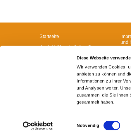
Startseite
Impr
und 
Kontakt Pfarrei Hl. Familie
Diese Webseite verwende
Wir verwenden Cookies, um
anbieten zu können und di
Informationen zu Ihrer Ve
und Analysen weiter. Unse
zusammen, die Sie ihnen b
gesammelt haben.
E
Notwendig
i