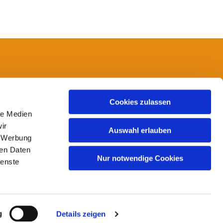
14
Cookies zulassen
le Medien
ir
Auswahl erlauben
, Werbung
ren Daten
Nur notwendige Cookies
ienste
g
Details zeigen