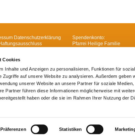
essum Datenschutzerklärung
Spendenkonto:
Haftungsausschluss
Pfarrei Heilige Familie
DE16 3706 0193 6006 1370 
t Cookies
 Inhalte und Anzeigen zu personalisieren, Funktionen für sozia
e Zugriffe auf unsere Website zu analysieren. Außerdem geben w

Heilige Familie, Spandau-Havelland
rwendung unserer Website an unsere Partner für soziale Medien
Impressum
re Partner führen diese Informationen möglicherweise mit weite
ereitgestellt haben oder die sie im Rahmen Ihrer Nutzung der D
Datenschutzerklärung
ChurchDesk-Login
Präferenzen
Statistiken
Marketin