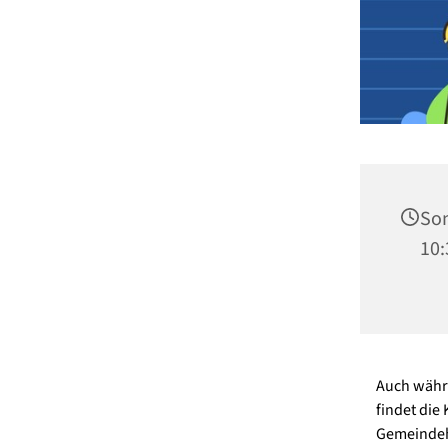
Son
10:
Auch währe
findet die
Gemeindeha