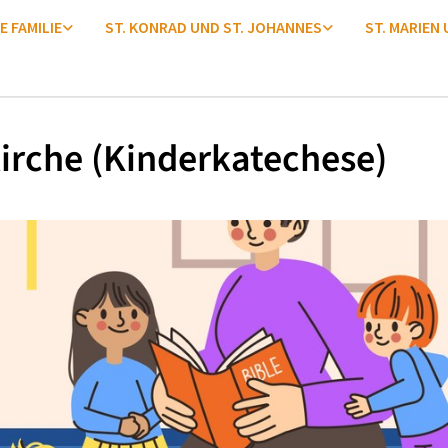
E FAMILIE
ST. KONRAD UND ST. JOHANNES
ST. MARIEN
irche (Kinderkatechese)