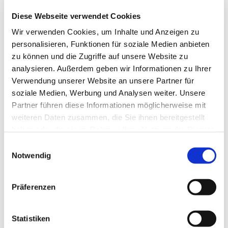
Auch während der momentanen Schließzeit der Kirche
Diese Webseite verwendet Cookies
Maria, Hilfe der Christen,
findet die Kinderkatchese weiterhin regelmäßig am 1.
Wir verwenden Cookies, um Inhalte und Anzeigen zu
Sonntag des Monats statt, im Gemeindehaus in der
personalisieren, Funktionen für soziale Medien anbieten
Galenstr. 39, 13597 Berlin Spandau.
zu können und die Zugriffe auf unsere Website zu
analysieren. Außerdem geben wir Informationen zu Ihrer
Verwendung unserer Website an unsere Partner für
soziale Medien, Werbung und Analysen weiter. Unsere
Partner führen diese Informationen möglicherweise mit
weiteren Daten zusammen, die Sie ihnen bereitgestellt
haben oder die sie im Rahmen Ihrer Nutzung der Dienste
gesammelt haben.
E
Notwendig
i
n
w
Präferenzen
i
l
l
Statistiken