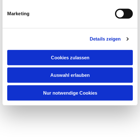
i
g
Marketing
u
n
g
Details zeigen
s
Dies könnte Sie auch interessieren
a
u
Cookies zulassen
s
w
Auswahl erlauben
a
h
l
Nur notwendige Cookies