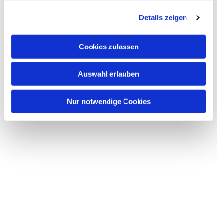
g
Details zeigen
s
a
u
Cookies zulassen
s
w
Auswahl erlauben
a
h
l
Nur notwendige Cookies