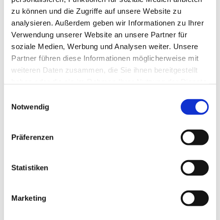
zu können und die Zugriffe auf unsere Website zu
analysieren. Außerdem geben wir Informationen zu Ihrer
Verwendung unserer Website an unsere Partner für
soziale Medien, Werbung und Analysen weiter. Unsere
Partner führen diese Informationen möglicherweise mit
weiteren Daten zusammen, die Sie ihnen bereitgestellt
haben oder die sie im Rahmen Ihrer Nutzung der Dienste
gesammelt haben.
E
Notwendig
i
n
w
Präferenzen
i
l
l
Statistiken
i
g
Marketing
Dies könnte Sie auch interessieren
u
n