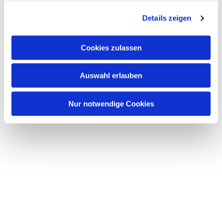
g
Details zeigen
s
a
u
Cookies zulassen
s
w
Auswahl erlauben
a
h
l
Nur notwendige Cookies