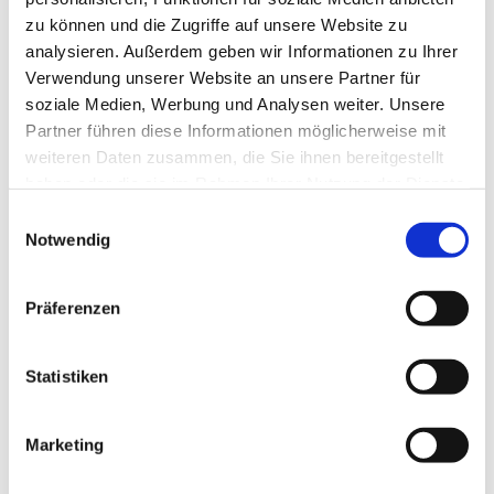
zu können und die Zugriffe auf unsere Website zu
analysieren. Außerdem geben wir Informationen zu Ihrer
Verwendung unserer Website an unsere Partner für
soziale Medien, Werbung und Analysen weiter. Unsere
Partner führen diese Informationen möglicherweise mit
weiteren Daten zusammen, die Sie ihnen bereitgestellt
haben oder die sie im Rahmen Ihrer Nutzung der Dienste
gesammelt haben.
E
Notwendig
i
n
w
Präferenzen
i
l
l
Statistiken
i
g
Marketing
Dies könnte Sie auch interessieren
u
n