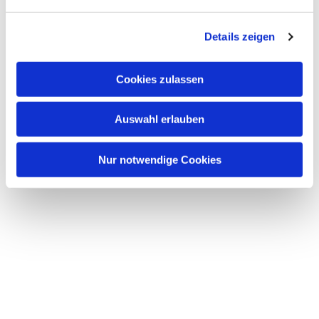
n
g
Details zeigen
s
a
u
Cookies zulassen
s
w
Auswahl erlauben
a
h
l
Nur notwendige Cookies