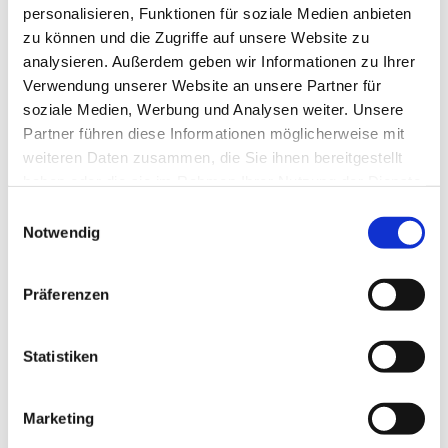
personalisieren, Funktionen für soziale Medien anbieten
zu können und die Zugriffe auf unsere Website zu
analysieren. Außerdem geben wir Informationen zu Ihrer
Verwendung unserer Website an unsere Partner für
soziale Medien, Werbung und Analysen weiter. Unsere
Partner führen diese Informationen möglicherweise mit
weiteren Daten zusammen, die Sie ihnen bereitgestellt
haben oder die sie im Rahmen Ihrer Nutzung der Dienste
gesammelt haben.
E
Notwendig
i
n
w
Präferenzen
i
l
l
Statistiken
i
g
Marketing
u
Dies könnte Sie auch interessieren