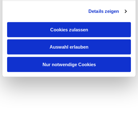
g
Details zeigen
s
a
u
Cookies zulassen
s
w
Auswahl erlauben
a
h
l
Nur notwendige Cookies