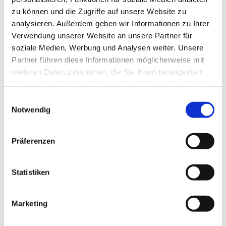
zu können und die Zugriffe auf unsere Website zu
analysieren. Außerdem geben wir Informationen zu Ihrer
Verwendung unserer Website an unsere Partner für
soziale Medien, Werbung und Analysen weiter. Unsere
Partner führen diese Informationen möglicherweise mit
weiteren Daten zusammen, die Sie ihnen bereitgestellt
haben oder die sie im Rahmen Ihrer Nutzung der Dienste
gesammelt haben.
E
Notwendig
i
n
w
Präferenzen
i
l
l
Statistiken
i
g
Marketing
Dies könnte Sie auch interessieren
u
n