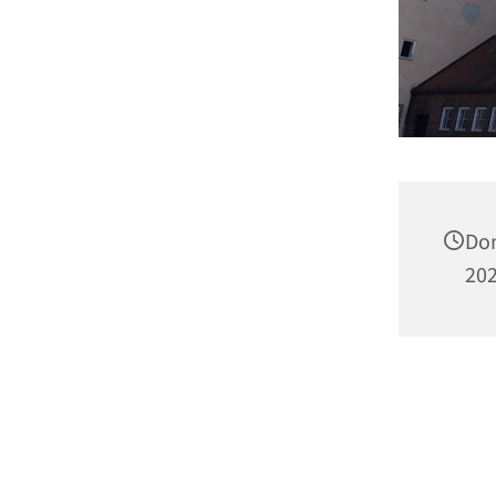
Don
202