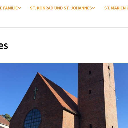
E FAMILIE
ST. KONRAD UND ST. JOHANNES
ST. MARIEN
es