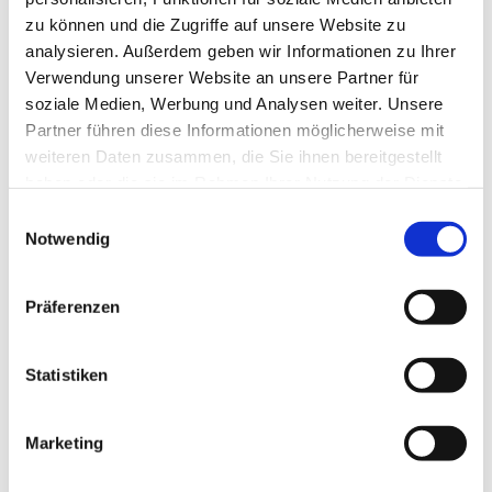
zu können und die Zugriffe auf unsere Website zu
analysieren. Außerdem geben wir Informationen zu Ihrer
Verwendung unserer Website an unsere Partner für
soziale Medien, Werbung und Analysen weiter. Unsere
Partner führen diese Informationen möglicherweise mit
weiteren Daten zusammen, die Sie ihnen bereitgestellt
haben oder die sie im Rahmen Ihrer Nutzung der Dienste
gesammelt haben.
E
Notwendig
i
n
w
Präferenzen
i
l
l
Statistiken
i
g
Marketing
Dies könnte Sie auch interessieren
u
n