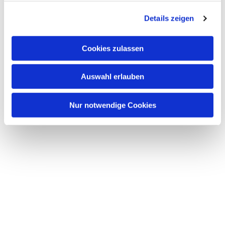
g
Details zeigen
s
a
u
Cookies zulassen
s
w
Auswahl erlauben
a
h
l
Nur notwendige Cookies