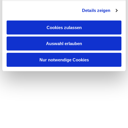
g
Details zeigen
s
a
u
Cookies zulassen
s
w
Auswahl erlauben
a
h
l
Nur notwendige Cookies