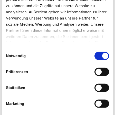
zu können und die Zugriffe auf unsere Website zu
analysieren. Außerdem geben wir Informationen zu Ihrer
Verwendung unserer Website an unsere Partner für
soziale Medien, Werbung und Analysen weiter. Unsere
Partner führen diese Informationen möglicherweise mit
weiteren Daten zusammen, die Sie ihnen bereitgestellt
haben oder die sie im Rahmen Ihrer Nutzung der Dienste
gesammelt haben.
E
Notwendig
i
n
w
Präferenzen
i
l
l
Statistiken
i
g
Marketing
Dies könnte Sie auch interessieren
u
n