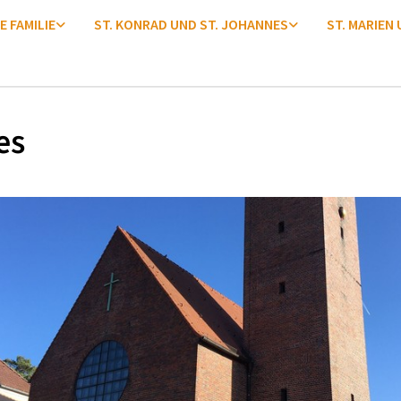
E FAMILIE
ST. KONRAD UND ST. JOHANNES
ST. MARIEN
es