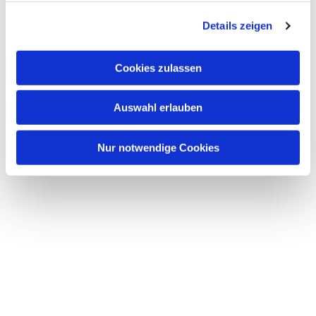
g
Details zeigen
s
a
u
Cookies zulassen
s
w
Auswahl erlauben
a
h
l
Nur notwendige Cookies