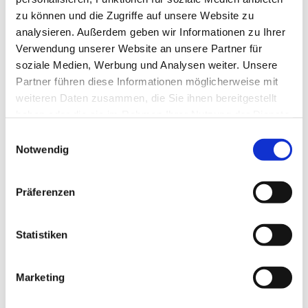
zu können und die Zugriffe auf unsere Website zu
analysieren. Außerdem geben wir Informationen zu Ihrer
Verwendung unserer Website an unsere Partner für
soziale Medien, Werbung und Analysen weiter. Unsere
Partner führen diese Informationen möglicherweise mit
weiteren Daten zusammen, die Sie ihnen bereitgestellt
haben oder die sie im Rahmen Ihrer Nutzung der Dienste
gesammelt haben.
E
Notwendig
i
n
w
Präferenzen
i
l
l
Statistiken
i
g
Marketing
Dies könnte Sie auch interessieren
u
n