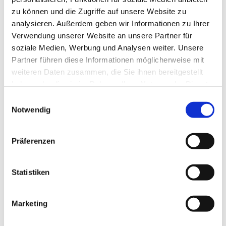
zu können und die Zugriffe auf unsere Website zu
analysieren. Außerdem geben wir Informationen zu Ihrer
Verwendung unserer Website an unsere Partner für
soziale Medien, Werbung und Analysen weiter. Unsere
Partner führen diese Informationen möglicherweise mit
weiteren Daten zusammen, die Sie ihnen bereitgestellt
haben oder die sie im Rahmen Ihrer Nutzung der Dienste
gesammelt haben.
E
Notwendig
i
n
w
Präferenzen
i
l
l
Statistiken
i
g
Marketing
Dies könnte Sie auch interessieren
u
n