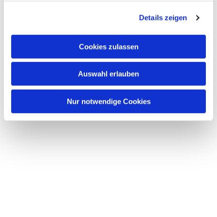
g
Details zeigen
s
a
u
Cookies zulassen
s
w
Auswahl erlauben
a
h
l
Nur notwendige Cookies