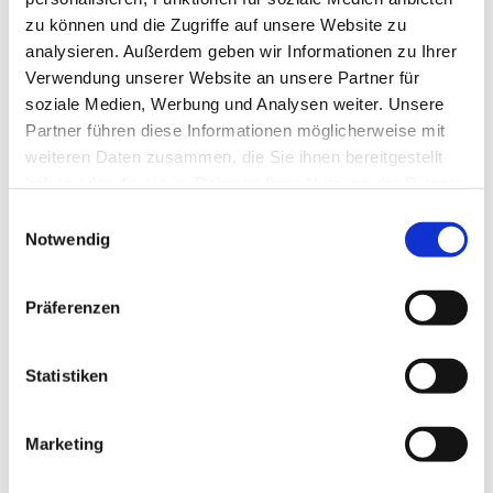
zu können und die Zugriffe auf unsere Website zu
analysieren. Außerdem geben wir Informationen zu Ihrer
Verwendung unserer Website an unsere Partner für
soziale Medien, Werbung und Analysen weiter. Unsere
Partner führen diese Informationen möglicherweise mit
weiteren Daten zusammen, die Sie ihnen bereitgestellt
haben oder die sie im Rahmen Ihrer Nutzung der Dienste
gesammelt haben.
E
Notwendig
i
n
w
Präferenzen
i
l
l
Statistiken
i
g
Marketing
Dies könnte Sie auch interessieren
u
n