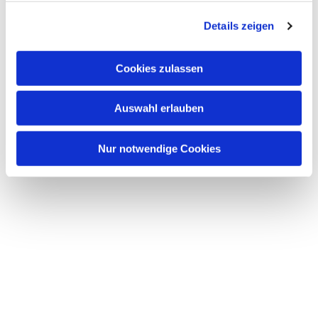
g
Details zeigen
s
a
u
Cookies zulassen
s
w
Auswahl erlauben
a
h
l
Nur notwendige Cookies