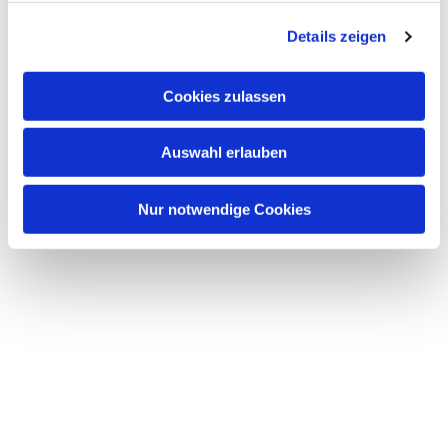
g
Details zeigen
s
a
u
Cookies zulassen
s
w
Auswahl erlauben
a
h
l
Nur notwendige Cookies