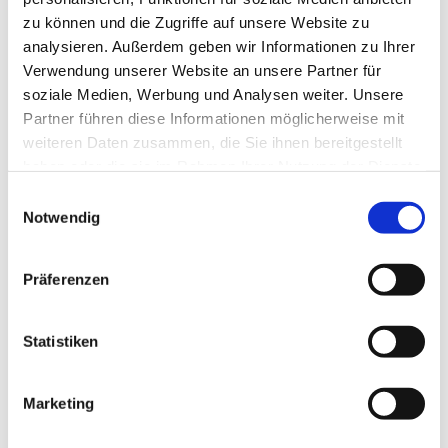
zu können und die Zugriffe auf unsere Website zu
analysieren. Außerdem geben wir Informationen zu Ihrer
Verwendung unserer Website an unsere Partner für
soziale Medien, Werbung und Analysen weiter. Unsere
Partner führen diese Informationen möglicherweise mit
weiteren Daten zusammen, die Sie ihnen bereitgestellt
haben oder die sie im Rahmen Ihrer Nutzung der Dienste
gesammelt haben.
E
Notwendig
i
n
w
Präferenzen
i
l
l
Statistiken
i
g
Marketing
Dies könnte Sie auch interessieren
u
n