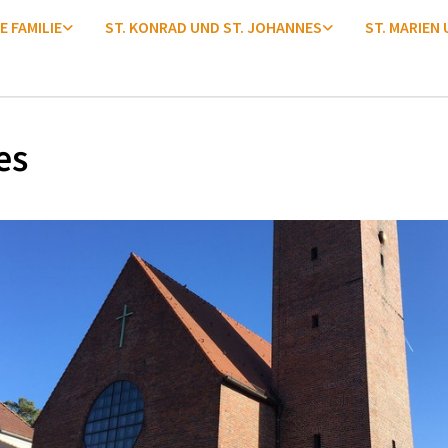
E FAMILIE
ST. KONRAD UND ST. JOHANNES
ST. MARIEN
es