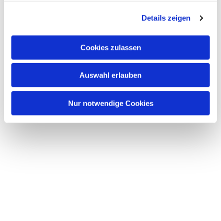
g
Details zeigen
s
a
u
Cookies zulassen
s
w
Auswahl erlauben
a
h
l
Nur notwendige Cookies