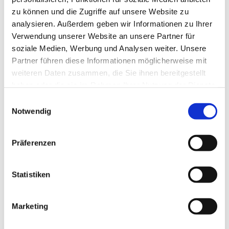
zu können und die Zugriffe auf unsere Website zu
analysieren. Außerdem geben wir Informationen zu Ihrer
Verwendung unserer Website an unsere Partner für
soziale Medien, Werbung und Analysen weiter. Unsere
Partner führen diese Informationen möglicherweise mit
weiteren Daten zusammen, die Sie ihnen bereitgestellt
haben oder die sie im Rahmen Ihrer Nutzung der Dienste
gesammelt haben.
E
Notwendig
i
n
w
Präferenzen
i
l
l
Statistiken
i
g
Marketing
Dies könnte Sie auch interessieren
u
n