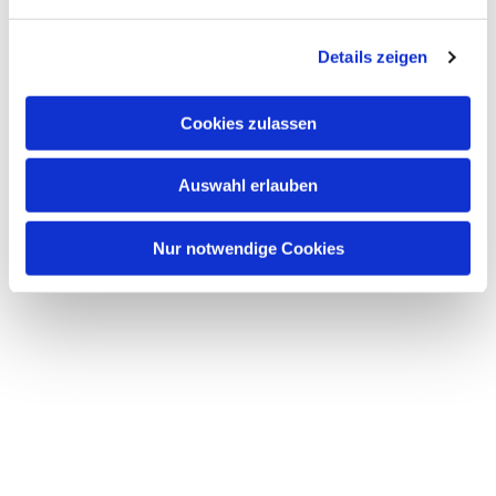
n
g
Details zeigen
s
a
u
Cookies zulassen
s
w
Auswahl erlauben
a
h
l
Nur notwendige Cookies