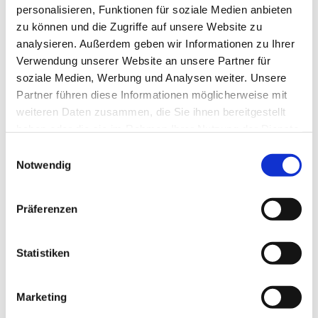
personalisieren, Funktionen für soziale Medien anbieten
zu können und die Zugriffe auf unsere Website zu
analysieren. Außerdem geben wir Informationen zu Ihrer
Verwendung unserer Website an unsere Partner für
soziale Medien, Werbung und Analysen weiter. Unsere
Partner führen diese Informationen möglicherweise mit
weiteren Daten zusammen, die Sie ihnen bereitgestellt
haben oder die sie im Rahmen Ihrer Nutzung der Dienste
gesammelt haben.
E
Notwendig
i
n
w
Präferenzen
i
l
l
Statistiken
i
g
Marketing
u
Dies könnte Sie auch interessieren