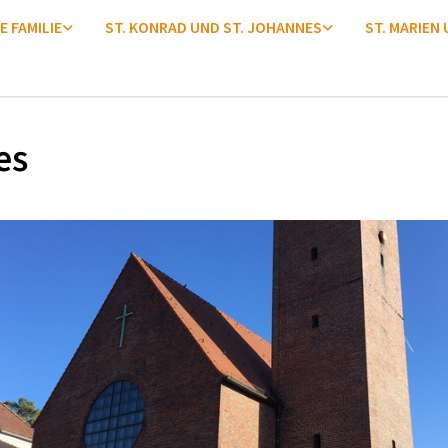
E FAMILIE
ST. KONRAD UND ST. JOHANNES
ST. MARIEN
es