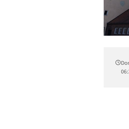
Don
06: