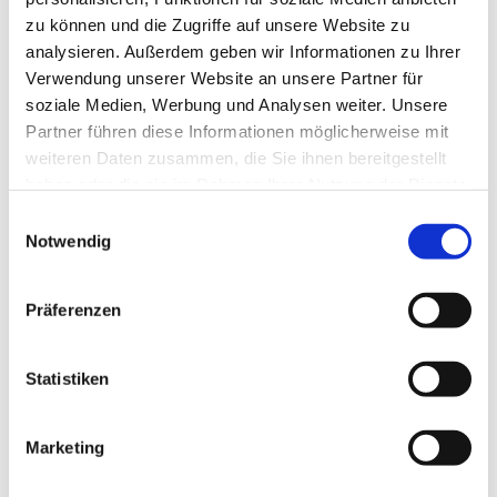
zu können und die Zugriffe auf unsere Website zu
analysieren. Außerdem geben wir Informationen zu Ihrer
Verwendung unserer Website an unsere Partner für
soziale Medien, Werbung und Analysen weiter. Unsere
Partner führen diese Informationen möglicherweise mit
weiteren Daten zusammen, die Sie ihnen bereitgestellt
haben oder die sie im Rahmen Ihrer Nutzung der Dienste
gesammelt haben.
E
Notwendig
i
n
w
Präferenzen
i
l
l
Statistiken
i
g
Marketing
Dies könnte Sie auch interessieren
u
n