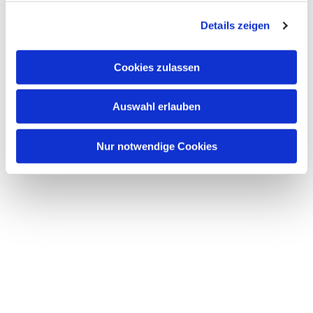
g
Details zeigen
s
a
u
Cookies zulassen
s
w
Auswahl erlauben
a
h
l
Nur notwendige Cookies