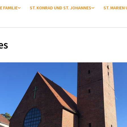
E FAMILIE
ST. KONRAD UND ST. JOHANNES
ST. MARIEN
es