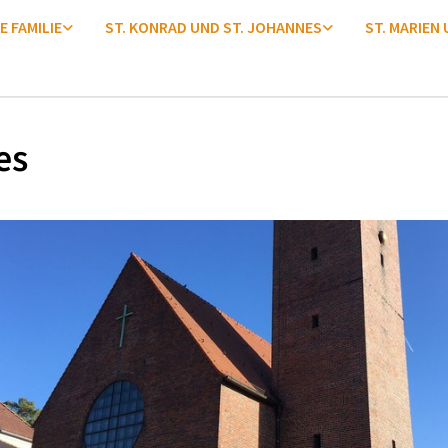
E FAMILIE
ST. KONRAD UND ST. JOHANNES
ST. MARIEN
es