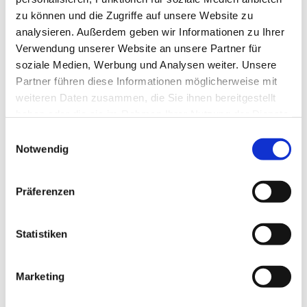
zu können und die Zugriffe auf unsere Website zu
analysieren. Außerdem geben wir Informationen zu Ihrer
Verwendung unserer Website an unsere Partner für
soziale Medien, Werbung und Analysen weiter. Unsere
Partner führen diese Informationen möglicherweise mit
weiteren Daten zusammen, die Sie ihnen bereitgestellt
haben oder die sie im Rahmen Ihrer Nutzung der Dienste
gesammelt haben.
E
Notwendig
i
n
w
Präferenzen
i
l
l
Statistiken
i
g
Marketing
Dies könnte Sie auch interessieren
u
n