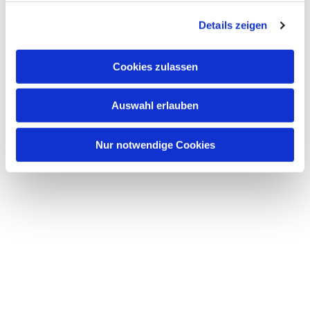
g
Details zeigen
s
a
u
Cookies zulassen
s
w
Auswahl erlauben
a
h
l
Nur notwendige Cookies