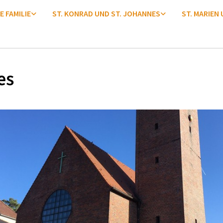
E FAMILIE
ST. KONRAD UND ST. JOHANNES
ST. MARIEN
es