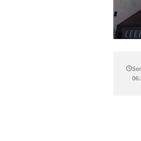
Son
06: