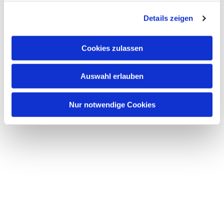
g
Details zeigen
s
a
u
Cookies zulassen
s
w
Auswahl erlauben
a
h
l
Nur notwendige Cookies