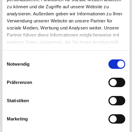
zu können und die Zugriffe auf unsere Website zu
analysieren. Außerdem geben wir Informationen zu Ihrer
Verwendung unserer Website an unsere Partner für
soziale Medien, Werbung und Analysen weiter. Unsere
Partner führen diese Informationen möglicherweise mit
weiteren Daten zusammen, die Sie ihnen bereitgestellt
haben oder die sie im Rahmen Ihrer Nutzung der Dienste
gesammelt haben.
E
Notwendig
i
n
w
Präferenzen
i
l
l
Statistiken
i
g
Marketing
Dies könnte Sie auch interessieren
u
n